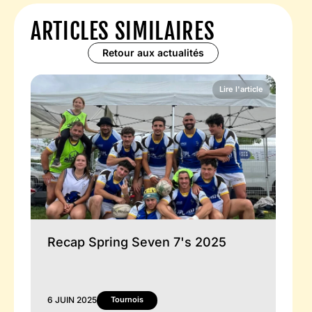
ARTICLES SIMILAIRES
Retour aux actualités
Lire l'article
Recap Spring Seven 7's 2025
Re
Tournois
T
6 JUIN 2025