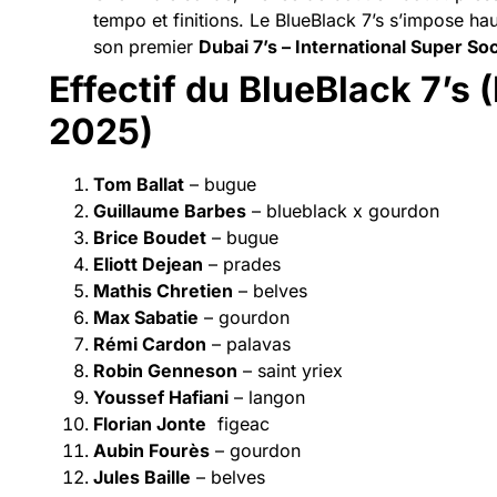
tempo et finitions. Le BlueBlack 7’s s’impose ha
son premier
Dubai 7’s – International Super Soc
Effectif du BlueBlack 7’s 
2025)
Tom Ballat
– bugue
Guillaume Barbes
– blueblack x gourdon
Brice Boudet
– bugue
Eliott Dejean
– prades
Mathis Chretien
– belves
Max Sabatie
– gourdon
Rémi Cardon
– palavas
Robin Genneson
– saint yriex
Youssef Hafiani
– langon
Florian Jonte
figeac
Aubin Fourès
– gourdon
Jules Baille
– belves