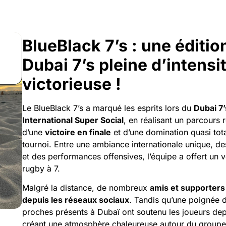
BlueBlack 7’s : une éditi
Dubai 7’s pleine d’intensi
victorieuse !
Le BlueBlack 7’s a marqué les esprits lors du
Dubai 7’
International Super Social
, en réalisant un parcours
d’une
victoire en finale
et d’une domination quasi tota
tournoi. Entre une ambiance internationale unique, de
et des performances offensives, l’équipe a offert un vé
rugby à 7.
Malgré la distance, de nombreux
amis et supporters 
depuis les réseaux sociaux
. Tandis qu’une poignée d
proches présents à Dubaï ont soutenu les joueurs depu
créant une atmosphère chaleureuse autour du groupe