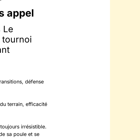
s appel
s Le
 tournoi
ant
ransitions, défense
u terrain, efficacité
oujours irrésistible.
 de sa poule et se